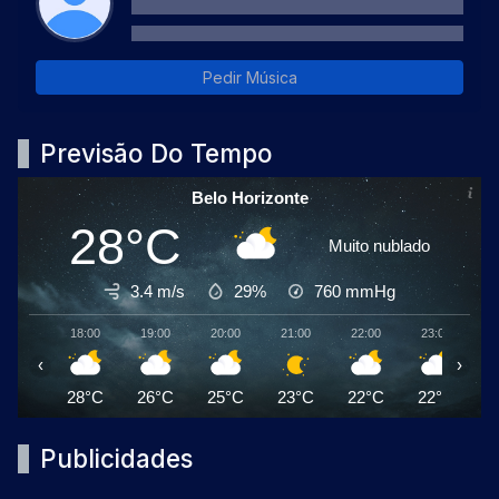
Pedir Música
Previsão Do Tempo
Belo Horizonte
28°C
Muito nublado
3.4 m/s
29%
760
mmHg
18:00
19:00
20:00
21:00
22:00
23:00
0
‹
›
28°C
26°C
25°C
23°C
22°C
22°C
2
Publicidades